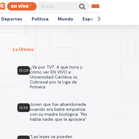
Deportes
Política
Mundo
Espectáculos
Empren
Lo Último
¿Va por TV?: A qué hora y
15:08
cómo ver EN VIVO a
Universidad Católica vs.
Cobresal por la Liga de
Primera
Joven que fue abandonada
13:39
cuando era bebé empatiza
con su madre biológica: "No
había nadie que la apoyara"
"Las leyes se pueden