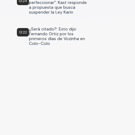
13:24
perfeccionar": Kast responde
a propuesta que busca
suspender la Ley Karin
¿Será citado?: Esto dijo
13:22
Fernando Ortiz por los
primeros días de Vozinha en
Colo-Colo