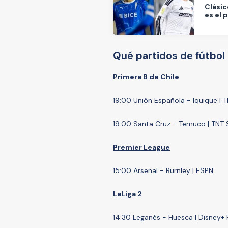
Clásic
es el 
Qué partidos de fútbol
Primera B de Chile
19:00 Unión Española - Iquique |
19:00 Santa Cruz - Temuco | TNT 
Premier League
15:00 Arsenal - Burnley | ESPN
LaLiga 2
14:30 Leganés - Huesca | Disney+