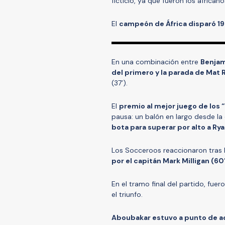
ficticio, ya que fueron los africa
El
campeón de África disparó 19 
En una combinación entre
Benjam
del primero y la parada de Mat 
(37’).
El
premio al mejor juego de los
pausa: un balón en largo desde la
bota para superar por alto a Rya
Los Socceroos reaccionaron tras l
por el capitán Mark Milligan (60
En el tramo final del partido, fu
el triunfo.
Aboubakar estuvo a punto de ad