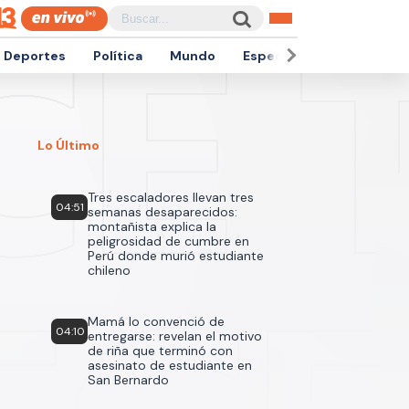
Deportes
Política
Mundo
Espectáculos
Empren
Lo Último
Tres escaladores llevan tres
04:51
semanas desaparecidos:
montañista explica la
peligrosidad de cumbre en
Perú donde murió estudiante
chileno
Mamá lo convenció de
04:10
entregarse: revelan el motivo
de riña que terminó con
asesinato de estudiante en
San Bernardo