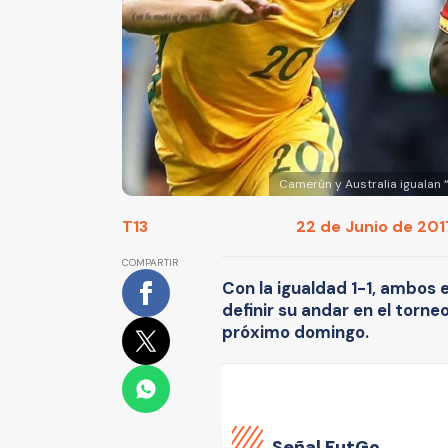
Camerún y Australia igualan
T13
22 de Junio de 2017
COMPARTIR
Con la igualdad 1-1, ambos 
definir su andar en el torneo
próximo domingo.
Señal FutGo