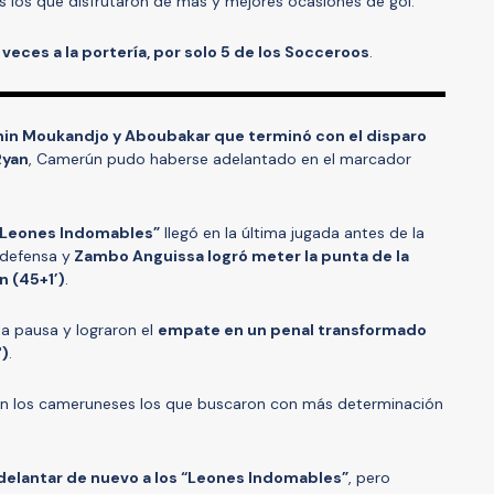
nos los que disfrutaron de más y mejores ocasiones de gol.
veces a la portería, por solo 5 de los Socceroos
.
in Moukandjo y Aboubakar que terminó con el disparo
Ryan
, Camerún pudo haberse adelantado en el marcador
 “Leones Indomables”
llegó en la última jugada antes de la
 defensa y
Zambo Anguissa logró meter la punta de la
n (45+1’)
.
a pausa y lograron el
empate en un penal transformado
')
.
eron los cameruneses los que buscaron con más determinación
elantar de nuevo a los “Leones Indomables”
, pero