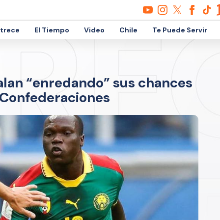
etrece
El Tiempo
Video
Chile
Te Puede Servir
alan “enredando” sus chances
a Confederaciones