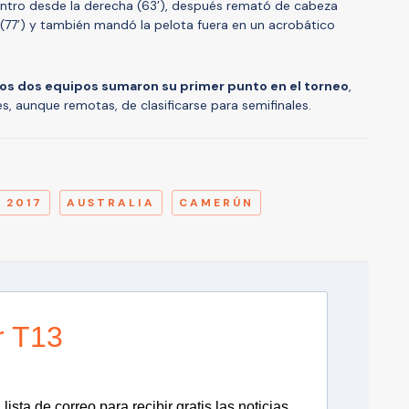
entro desde la derecha (63’), después remató de cabeza
(77’) y también mandó la pelota fuera en un acrobático
los dos equipos sumaron su primer punto en el torneo
,
s, aunque remotas, de clasificarse para semifinales.
A
 2017
AUSTRALIA
CAMERÚN
r T13
lista de correo para recibir gratis las noticias