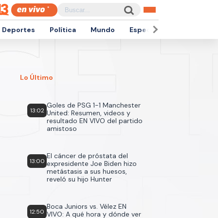
Deportes
Política
Mundo
Espectáculos
Empren
Lo Último
Goles de PSG 1-1 Manchester
13:02
United: Resumen, videos y
resultado EN VIVO del partido
amistoso
El cáncer de próstata del
13:00
expresidente Joe Biden hizo
metástasis a sus huesos,
reveló su hijo Hunter
Boca Juniors vs. Vélez EN
12:50
VIVO: A qué hora y dónde ver