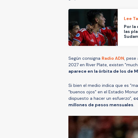
Lee T
Por la
las pl
Sudam
Según consigna
Radio ADN
, pese
2027 en River Plate, existen "much
aparece en la órbita de los de 
Si bien el medio indica que es "ma
"buenos ojos" en el Estadio Monum
dispuesto a hacer un esfuerzo",
c
millones de pesos mensuales
.