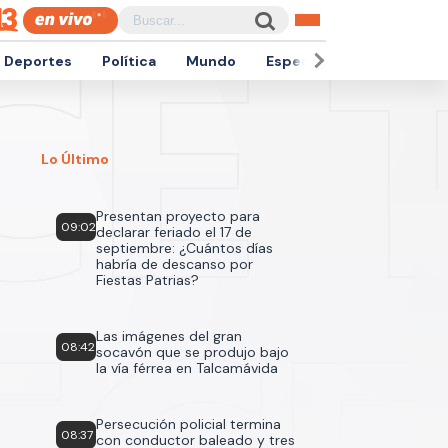
Deportes
Política
Mundo
Espectáculos
Empren
Lo Último
Presentan proyecto para
09:02
declarar feriado el 17 de
septiembre: ¿Cuántos días
habría de descanso por
Fiestas Patrias?
Las imágenes del gran
08:42
socavón que se produjo bajo
la vía férrea en Talcamávida
Persecución policial termina
08:37
con conductor baleado y tres