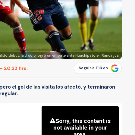
álido debut, la U solo logró un empate ante Huachipato en Rancagua
- 20:32 hrs.
Seguir a T13 en
ro el gol de las visita los afectó, y terminaron
regular.