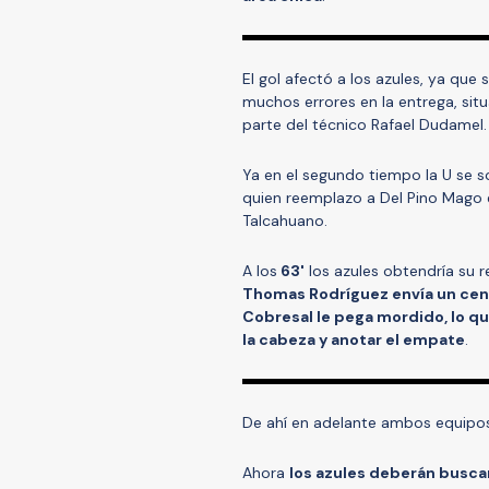
El gol afectó a los azules, ya que
muchos errores en la entrega, sit
parte del técnico Rafael Dudamel.
Ya en el segundo tiempo la U se so
quien reemplazo a Del Pino Mago en
Talcahuano.
A los
63'
los azules obtendría su 
Thomas Rodríguez envía un cent
Cobresal le pega mordido, lo q
la cabeza y anotar el empate
.
De ahí en adelante ambos equipos
Ahora
los azules deberán busca