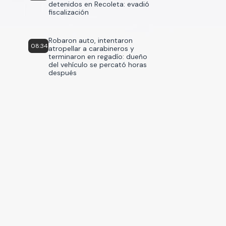
detenidos en Recoleta: evadió
fiscalización
Robaron auto, intentaron
08:34
atropellar a carabineros y
terminaron en regadío: dueño
del vehículo se percató horas
después