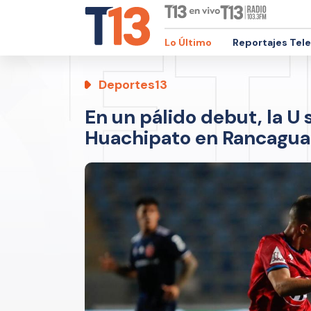
Lo Último
Reportajes Tel
Deportes13
En un pálido debut, la U
Huachipato en Rancagua