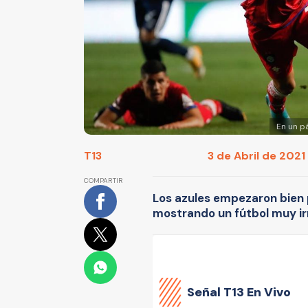
En un p
T13
3 de Abril de 2021 
COMPARTIR
Los azules empezaron bien pe
mostrando un fútbol muy ir
Señal
T13 En Vivo