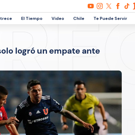
etrece
El Tiempo
Video
Chile
Te Puede Servir
 solo logró un empate ante