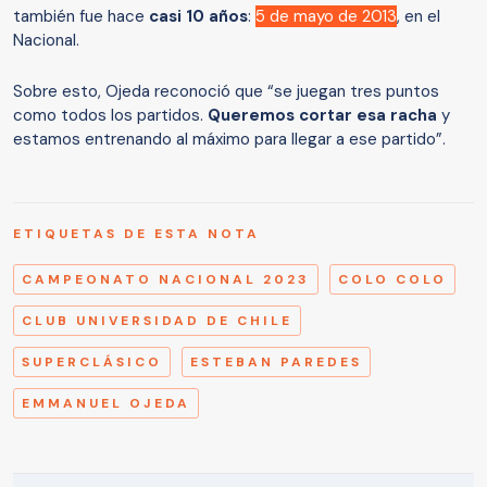
también fue hace
casi 10 años
:
5 de mayo de 2013
, en el
Nacional.
Sobre esto, Ojeda reconoció que “se juegan tres puntos
como todos los partidos.
Queremos cortar esa racha
y
estamos entrenando al máximo para llegar a ese partido”.
ETIQUETAS DE ESTA NOTA
CAMPEONATO NACIONAL 2023
COLO COLO
CLUB UNIVERSIDAD DE CHILE
SUPERCLÁSICO
ESTEBAN PAREDES
EMMANUEL OJEDA