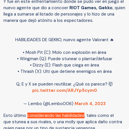
Y fue en este enfrentamiento donde se pudo ver en juego el
nuevo agente que dio a concoer
RIOT Games, Gekko
, quien
llega a sumarse al listado de personajes y lo hizo de una
manera que dejó atónito a los espectadores.
HABILIDADES DE GEKKO, nuevo agente Valorant 🔥
• Mosh Pit (C): Molo con explosión en área
• Wingman (Q): Puede stunear o plantar/defusar
• Dizzy (E): Flash que ciega en área
• Thrash (X): Ulti que detiene enemigos en área
Q, E y X se pueden reutilizar. ¿Qué os parece? 🤯
pic.twitter.com/ARJYp5cym0
— Lembo (@Lembo006)
March 4, 2023
Esto último
considerando las habilidades
, tales como el
que stunea a sus rivales, o una molly que aplica daño contra
quien pase por un tipo de sustancia venenosa.