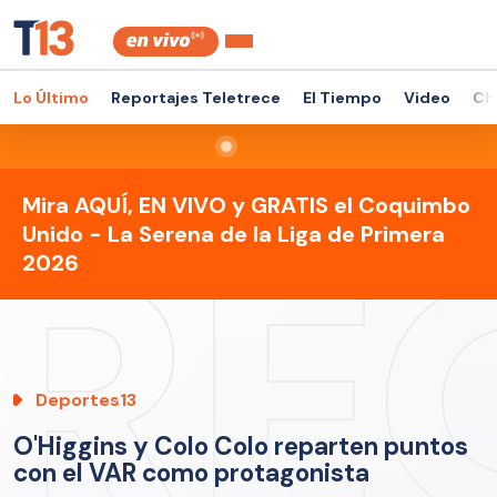
Lo Último
Reportajes Teletrece
El Tiempo
Video
Ch
Mira AQUÍ, EN VIVO y GRATIS el Coquimbo
Unido - La Serena de la Liga de Primera
2026
Deportes13
O'Higgins y Colo Colo reparten puntos
con el VAR como protagonista