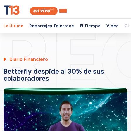
Lo Último
Reportajes Teletrece
El Tiempo
Video
Ch
Diario Financiero
Betterfly despide al 30% de sus
colaboradores