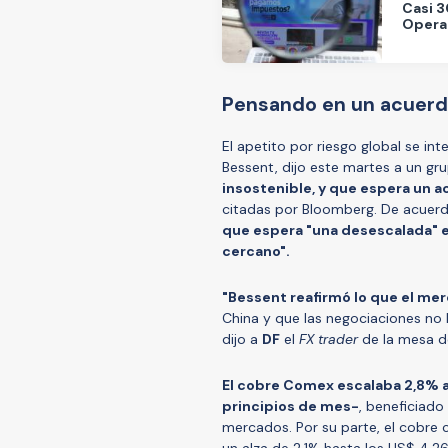
Casi 3
Operac
Pensando en un acuer
El apetito por riesgo global se in
Bessent, dijo este martes a un gr
insostenible, y que espera un a
citadas por Bloomberg. De acuerdo
que espera "una desescalada" e
cercano".
"Bessent reafirmó lo que el me
China y que las negociaciones no 
dijo a
DF
el
FX trader
de la mesa de
El cobre Comex escalaba 2,8% a 
principios de mes-
, beneficiad
mercados. Por su parte, el cobre 
un alza de 2,1% hasta los US$ 4,26 