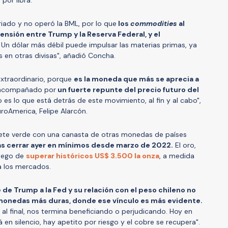
riado y no operó la BML, por lo que
los
commodities
al
ensión entre Trump y la Reserva Federal, y el
Un dólar más débil puede impulsar las materias primas, ya
 en otras divisas", añadió Concha.
extraordinario, porque
es la moneda que más se aprecia a
y acompañado por
un fuerte repunte del precio futuro del
 es lo que está detrás de este movimiento, al fin y al cabo",
roAmerica, Felipe Alarcón.
llete verde con una canasta de otras monedas de países
s cerrar ayer en mínimos desde marzo de 2022.
El oro,
luego de
superar históricos US$ 3.500 la onza
, a medida
 a los mercados.
 de Trump a la Fed y su relación con el peso chileno no
monedas más duras, donde ese vínculo es más evidente.
al final, nos termina beneficiando o perjudicando. Hoy en
 en silencio, hay apetito por riesgo y el cobre se recupera".