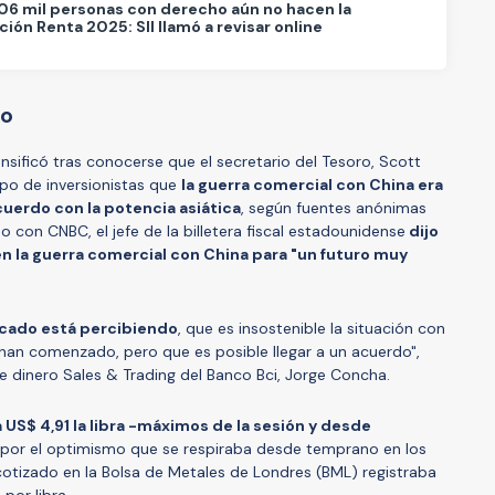
06 mil personas con derecho aún no hacen la
ión Renta 2025: SII llamó a revisar online
do
tensificó tras conocerse que el secretario del Tesoro, Scott
upo de inversionistas que
la guerra comercial con China era
cuerdo con la potencia asiática
, según fuentes anónimas
 con CNBC, el jefe de la billetera fiscal estadounidense
dijo
n la guerra comercial con China para "un futuro muy
rcado está percibiendo
, que es insostenible la situación con
han comenzado, pero que es posible llegar a un acuerdo",
 dinero Sales & Trading del Banco Bci, Jorge Concha.
US$ 4,91 la libra -máximos de la sesión y desde
o por el optimismo que se respiraba desde temprano en los
cotizado en la Bolsa de Metales de Londres (BML) registraba
por libra.