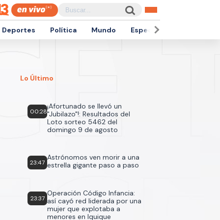
Deportes
Política
Mundo
Espectáculos
Empren
Lo Último
¡Afortunado se llevó un
00:28
"Jubilazo"!: Resultados del
Loto sorteo 5462 del
domingo 9 de agosto
Astrónomos ven morir a una
23:47
estrella gigante paso a paso
Operación Código Infancia:
23:37
así cayó red liderada por una
mujer que explotaba a
menores en Iquique