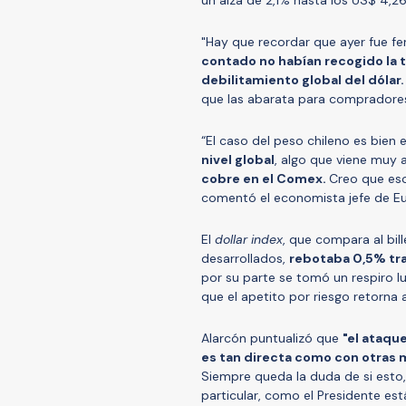
"Hay que recordar que ayer fue fe
contado no habían recogido la t
debilitamiento global del dólar.
que las abarata para compradores
“El caso del peso chileno es bien 
nivel global
, algo que viene mu
cobre en el Comex.
Creo que eso
comentó el economista jefe de Eu
El
dollar index
, que compara al bi
desarrollados,
rebotaba 0,5% tra
por su parte se tomó un respiro 
que el apetito por riesgo retorna
Alarcón puntualizó que
"el ataque
es tan directa como con otras 
Siempre queda la duda de si esto, 
particular, como el Presidente está