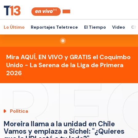
Lo Último
Reportajes Teletrece
El Tiempo
Video
Ch
Mira AQUÍ, EN VIVO y GRATIS el Coquimbo
Unido - La Serena de la Liga de Primera
2026
Política
Moreira llama a la unidad en Chile
Vamos y emplaza a Sichel: "¿Quieres