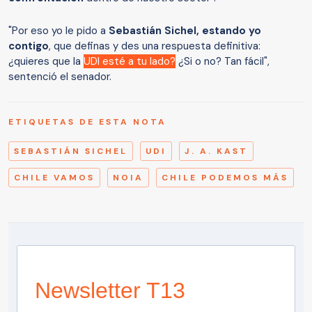
"Por eso yo le pido a
Sebastián Sichel, estando yo
contigo
, que definas y des una respuesta definitiva:
¿quieres que la
UDI esté a tu lado?
¿Si o no? Tan fácil",
sentenció el senador.
ETIQUETAS DE ESTA NOTA
SEBASTIÁN SICHEL
UDI
J. A. KAST
CHILE VAMOS
NOIA
CHILE PODEMOS MÁS
Newsletter T13