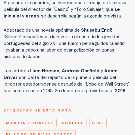
A pesar de lo ocurrido, se informó que el rodaje de la nueva
película del director de "Casino" y “Toro Salvaje”, que
se
inicia el viernes
, se desarrolla según la agenda prevista.
Adaptado de una novela epónima de
Shusaku Endō
,
"Silence" busca llevar a la pantalla el caso de los jesuitas
portugueses del siglo XVII que fueron perseguidos cuando
llevaban a cabo una labor de evangelización en zonas
aisladas de Japón.
Los actores
Liam Neeson, Andrew Garfield
y
Adam
Driver
son parte del reparto de la primera película del
director estadounidense después del "Lobo de Wall Street",
que se estrenó en 2013. Su debut está previsto para
2016
.
ETIQUETAS DE ESTA NOTA
MARTIN SCORSESE
SHUFFLE
CINE
EL LOBO DE WALL STREET