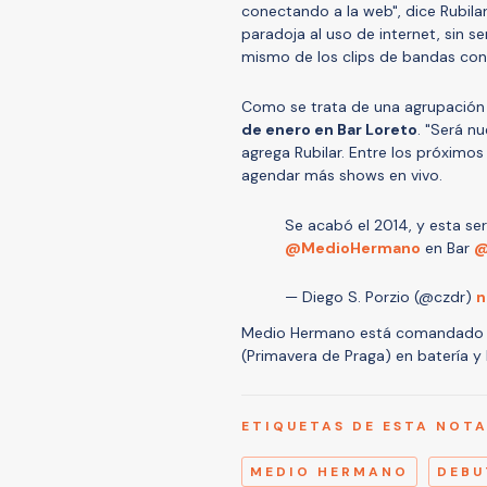
conectando a la web", dice Rubilar
paradoja al uso de internet, sin s
mismo de los clips de bandas co
Como se trata de una agrupación r
de enero en Bar Loreto
. "Será n
agrega Rubilar. Entre los próximos
agendar más shows en vivo.
Se acabó el 2014, y esta se
@MedioHermano
en Bar
@
— Diego S. Porzio (@czdr)
n
Medio Hermano está comandado po
(Primavera de Praga) en batería y 
ETIQUETAS DE ESTA NOT
MEDIO HERMANO
DEBU