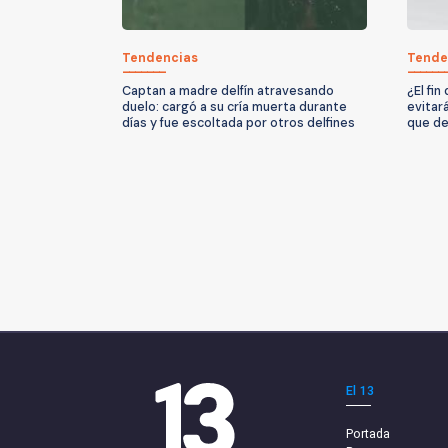
Tendencias
Tende
Captan a madre delfín atravesando
¿El fi
duelo: cargó a su cría muerta durante
evitar
días y fue escoltada por otros delfines
que de
El 13
Portada