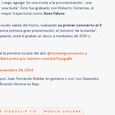
. Luego agrega "es una ironía a la procrastinación , una
er una burla". Éste fue grabado con Roberto Cisternas, el
n mayor trayectoria como
Ases Falsos
.
ecién salida del horno, realizarán
su primer concierto el 3
uestra primera gran presentación, el 'estreno' de la banda",
 planes, está el grabar un disco a mediados de 2015 y
rá la primera tocata del año
@tusamigosnuevos
y
BarLoreto
pic.twitter.com/bAThjzgqNr
oviembre 28, 2014
r Juan Fernando Rubilar en guitarra y voz, Leo Saavedra
Ricardo Herrera en Bajo.
A
T VIDEOCLIP T13
MÚSICA CHILENA