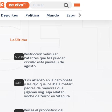
Deportes
Política
Mundo
Espectáculos
Empren
Lo Último
Restricción vehicular:
00:49
Patentes que NO pueden
circular este jueves 6 de
agosto
“Los alcanzó en la camioneta
23:41
y les dijo que los iba a matar”:
padres de menores que
jugaban ring-raja relatan
noche de terror en Vitacura
Revisa el pronóstico del