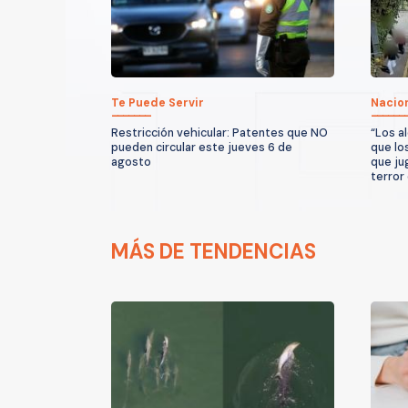
Te Puede Servir
Nacio
Restricción vehicular: Patentes que NO
“Los a
pueden circular este jueves 6 de
que lo
agosto
que ju
terror
MÁS DE TENDENCIAS