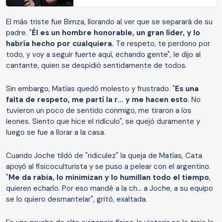
El más triste fue Bimza, llorando al ver que se separará de su
padre. "
Él es un hombre honorable, un gran líder, y lo
habría hecho por cualquiera.
Te respeto, te perdono por
todo, y voy a seguir fuerte aquí, echando gente", le dijo al
cantante, quien se despidió sentidamente de todos.
Sin embargo, Matías quedó molesto y frustrado. "
Es una
falta de respeto, me partí la r… y me hacen esto
. No
tuvieron un poco de sentido conmigo, me tiraron a los
leones. Siento que hice el ridículo", se quejó duramente y
luego se fue a llorar a la casa.
Cuando Joche tildó de "ridiculez" la queja de Matías, Cata
apoyó al fisicoculturista y se puso a pelear con el argentino.
"
Me da rabia, lo minimizan y lo humillan todo el tiempo
,
quieren echarlo. Por eso mandé a la ch… a Joche, a su equipo
se lo quiero desmantelar", gritó, exaltada.