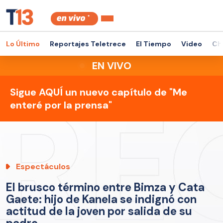
Lo Último
Reportajes Teletrece
El Tiempo
Video
Ch
EN VIVO
Sigue AQUÍ un nuevo capítulo de "Me
enteré por la prensa"
Espectáculos
El brusco término entre Bimza y Cata
Gaete: hijo de Kanela se indignó con
actitud de la joven por salida de su