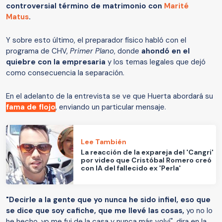
controversial término de matrimonio con
Marité
Matus
.
Y sobre esto último, el preparador físico habló con el
programa de CHV,
Primer Plano
, donde
ahondó en el
quiebre con la empresaria
y los temas legales que dejó
como consecuencia la separación.
En el adelanto de la entrevista se ve que Huerta abordará su
fama de flojo
, enviando un particular mensaje.
Lee También
La reacción de la expareja del 'Cangri'
por video que Cristóbal Romero creó
con IA del fallecido ex 'Perla'
"Decirle a la gente que yo nunca he sido infiel, eso que
se dice que soy cafiche, que me llevé las cosas,
yo no lo
he hecho, yo me fui de la casa y nunca más volví", dira en la