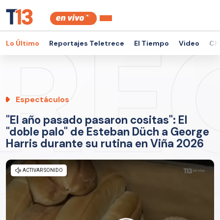
Lo Último
Reportajes Teletrece
El Tiempo
Video
Ch
Espectáculos
"El año pasado pasaron cositas": El
"doble palo" de Esteban Düch a George
Harris durante su rutina en Viña 2026