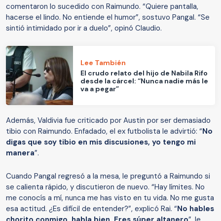
comentaron lo sucedido con Raimundo. “Quiere pantalla,
hacerse el lindo. No entiende el humor”, sostuvo Pangal. “Se
sintió intimidado por ir a duelo”, opinó Claudio.
Lee También
El crudo relato del hijo de Nabila Rifo
desde la cárcel: “Nunca nadie más le
va a pegar”
Además, Valdivia fue criticado por Austin por ser demasiado
tibio con Raimundo. Enfadado, el ex futbolista le advirtió: “
No
digas que soy tibio en mis discusiones, yo tengo mi
manera
”.
Cuando Pangal regresó a la mesa, le preguntó a Raimundo si
se calienta rápido, y discutieron de nuevo. “Hay límites. No
me conocís a mí, nunca me has visto en tu vida. No me gusta
esa actitud. ¿Es difícil de entender?”, explicó Rai. “
No hables
chorito conmigo, habla bien. Eres súper altanero
”, le