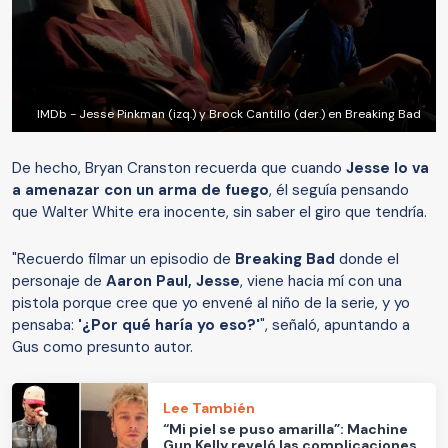
IMDb - Jesse Pinkman (izq.) y Brock Cantillo (der.) en Breaking Bad
De hecho, Bryan Cranston recuerda que cuando
Jesse lo va
a amenazar con un arma de fuego
, él seguía pensando
que Walter White era inocente, sin saber el giro que tendría.
"Recuerdo filmar un episodio de
Breaking Bad
donde el
personaje de
Aaron Paul,
Jesse
, viene hacia mí con una
pistola porque cree que yo envené al niño de la serie, y yo
pensaba:
'¿Por qué haría yo eso?'
", señaló, apuntando a
Gus como presunto autor.
Lee También
“Mi piel se puso amarilla”: Machine
Gun Kelly reveló las complicaciones