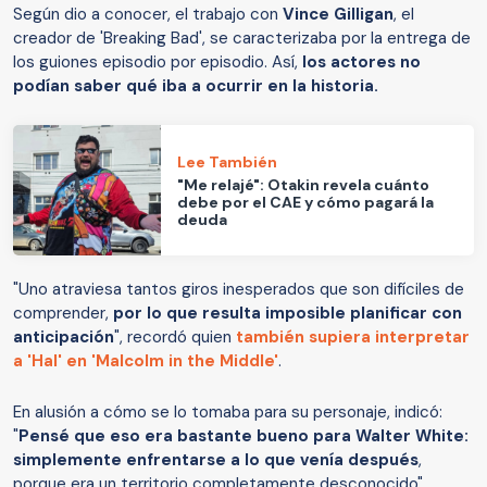
Según dio a conocer, el trabajo con
Vince Gilligan
, el
creador de 'Breaking Bad', se caracterizaba por la entrega de
los guiones episodio por episodio. Así,
los actores no
podían saber qué iba a ocurrir en la historia.
Lee También
"Me relajé": Otakin revela cuánto
debe por el CAE y cómo pagará la
deuda
"Uno atraviesa tantos giros inesperados que son difíciles de
comprender,
por lo que resulta imposible planificar con
anticipación
", recordó quien
también supiera interpretar
a 'Hal' en 'Malcolm in the Middle'
.
En alusión a cómo se lo tomaba para su personaje, indicó:
"
Pensé que eso era bastante bueno para Walter White:
simplemente enfrentarse a lo que venía después
,
porque era un territorio completamente desconocido".