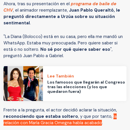
Ahora, tras su presentación en el
programa de baile de
CHV
, el animador reemplazante,
Juan Pablo Queraltó, le
preguntó directamente a Urzúa sobre su situación
sentimental
.
"La Diana (Bolocco) está en su casa, pero ella me mandó un
WhatsApp. Estaba muy preocupada. Pero quiere saber si
está o no soltero.
No sé por qué quiere saber eso
",
preguntó Juan Pablo a Gabriel.
Lee También
Los famosos que llegarán al Congreso
tras las elecciones (y los que
quedaron fuera)
Frente a la pregunta, el actor decidió aclarar la situación,
reconociendo que estaba soltero
, y que por tanto,
la
relación con María Gracia Omegna había acabado
.