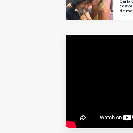
Carla 
conver
de mor