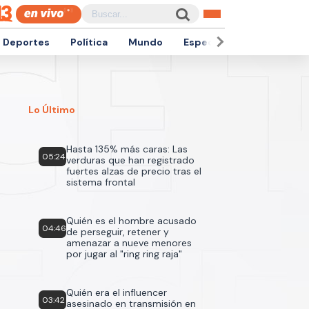
Deportes
Política
Mundo
Espectáculos
Empren
Lo Último
Hasta 135% más caras: Las
05:24
verduras que han registrado
fuertes alzas de precio tras el
sistema frontal
Quién es el hombre acusado
04:46
de perseguir, retener y
amenazar a nueve menores
por jugar al "ring ring raja"
Quién era el influencer
03:42
asesinado en transmisión en