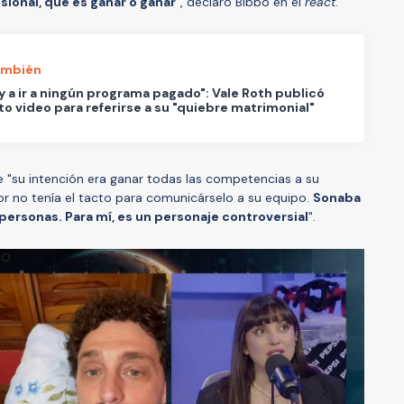
sional, que es ganar o ganar
", declaró Bibbó en el
react
.
ambién
y a ir a ningún programa pagado": Vale Roth publicó
o video para referirse a su "quiebre matrimonial"
e "su intención era ganar todas las competencias a su
or no tenía el tacto para comunicárselo a su equipo.
Sonaba
ersonas. Para mí, es un personaje controversial
".