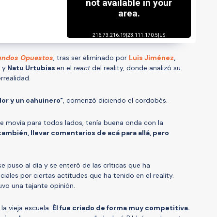
ndos Opuestos
, tras ser eliminado por
Luis Jiménez
,
z
y
Natu Urtubias
en el
react
del reality, donde analizó su
rrealidad.
dor y un cahuinero"
, comenzó diciendo el cordobés.
e movía para todos lados, tenía buena onda con la
ambién, llevar comentarios de acá para allá, pero
se puso al día y se enteró de las críticas que ha
iales por ciertas actitudes que ha tenido en el reality.
uvo una tajante opinión.
la vieja escuela.
Él fue criado de forma muy competitiva.