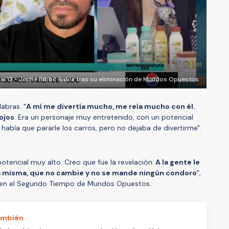
al 13 - Joche Bibbó habla tras su eliminación de Mundos Opuestos
abras. "
A mí me divertía mucho, me reía mucho con él.
ojos
. Era un personaje muy entretenido, con un potencial
había que pararle los carros, pero no dejaba de divertirme".
otencial muy alto. Creo que fue la revelación.
A la gente le
 la misma, que no cambie y no se mande ningún condoro
",
rá en el Segundo Tiempo de Mundos Opuestos.
ambién