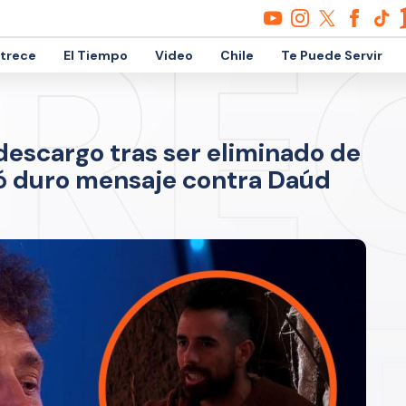
etrece
El Tiempo
Video
Chile
Te Puede Servir
descargo tras ser eliminado de
ó duro mensaje contra Daúd