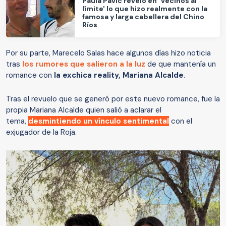
Paula Pavic reveló en 'Vecinos al
límite' lo que hizo realmente con la
famosa y larga cabellera del Chino
Ríos
Por su parte, Marecelo Salas hace algunos días hizo noticia
tras
los rumores que salieron a la luz
de que mantenía un
romance con
la exchica reality, Mariana Alcalde
.
Tras el revuelo que se generó por este nuevo romance, fue la
propia Mariana Alcalde quien salió a aclarar el
tema,
desmintiendo un vínculo sentimental
con el
exjugador de la Roja.