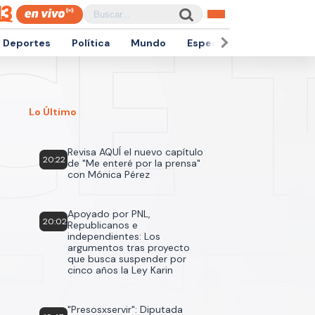
Deportes
Política
Mundo
Espectáculos
Empren
Lo Último
Revisa AQUÍ el nuevo capítulo
20:22
de "Me enteré por la prensa"
con Mónica Pérez
Apoyado por PNL,
20:02
Republicanos e
independientes: Los
argumentos tras proyecto
que busca suspender por
cinco años la Ley Karin
"Presosxservir": Diputada