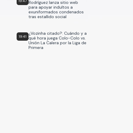
19:47
Rodríguez lanza sitio web
para apoyar indultos a
exuniformados condenados
tras estallido social
¿Vozinha citado?: Cuándo y a
19:41
qué hora juega Colo-Colo vs.
Unión La Calera por la Liga de
Primera