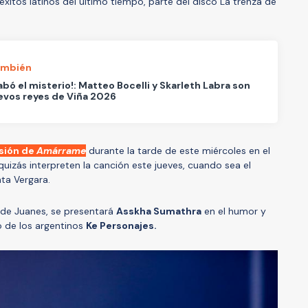
éxitos latinos del último tiempo, parte del disco La trenza de
ambién
abó el misterio!: Matteo Bocelli y Skarleth Labra son
evos reyes de Viña 2026
rsión de
Amárrame
durante la tarde de este miércoles en el
quizás interpreten la canción este jueves, cuando sea el
nta Vergara.
de Juanes, se presentará
Asskha Sumathra
en el humor y
go de los argentinos
Ke Personajes.