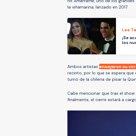
hit
Amárrame
, uno de los grandes 
la viñamarina, lanzado en 2017.
Lee T
¡Se ac
los nu
Ambos artistas
ensayaron su ve
recinto, por lo que se espera que 
turno de la chilena de pisar la Qui
Cabe mencionar que tras el show 
finalmente, el cierre estará a car