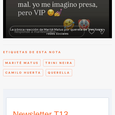
La irónica reacción de Marité Matus por querella de Trini Neira -
redes sociales
ETIQUETAS DE ESTA NOTA
MARITÉ MATUS
TRINI NEIRA
CAMILO HUERTA
QUERELLA
Newsletter T13