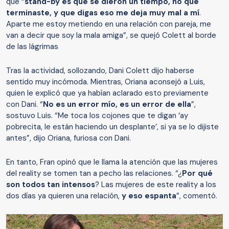
que “
stand-by es que se dieron un tiempo, no que
terminaste, y que digas eso me deja muy mal a mí
.
Aparte me estoy metiendo en una relación con pareja, me
van a decir que soy la mala amiga”, se quejó Colett al borde
de las lágrimas
Tras la actividad, sollozando, Dani Colett dijo haberse
sentido muy incómoda. Mientras, Oriana aconsejó a Luis,
quien le explicó que ya habían aclarado esto previamente
con Dani. “
No es un error mío, es un error de ella
”,
sostuvo Luis. “Me toca los cojones que te digan ‘ay
pobrecita, le están haciendo un desplante’, si ya se lo dijiste
antes”, dijo Oriana, furiosa con Dani.
En tanto, Fran opinó que le llama la atención que las mujeres
del reality se tomen tan a pecho las relaciones. “¿
Por qué
son todos tan intensos
? Las mujeres de este reality a los
dos días ya quieren una relación,
y eso espanta
”, comentó.