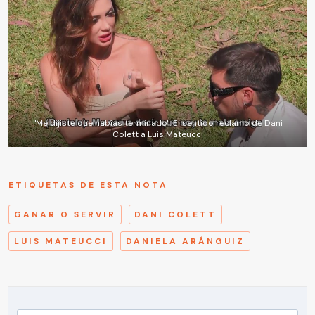
"Me dijiste que habías terminado": El sentido reclamo de Dani
Colett a Luis Mateucci
ETIQUETAS DE ESTA NOTA
GANAR O SERVIR
DANI COLETT
LUIS MATEUCCI
DANIELA ARÁNGUIZ