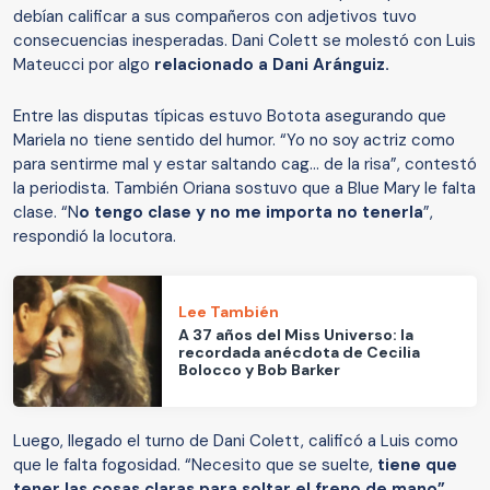
debían calificar a sus compañeros con adjetivos tuvo
consecuencias inesperadas. Dani Colett se molestó con Luis
Mateucci por algo
relacionado a Dani Aránguiz.
Entre las disputas típicas estuvo Botota asegurando que
Mariela no tiene sentido del humor. “Yo no soy actriz como
para sentirme mal y estar saltando cag… de la risa”, contestó
la periodista. También Oriana sostuvo que a Blue Mary le falta
clase. “N
o tengo clase y no me importa no tenerla
”,
respondió la locutora.
Lee También
A 37 años del Miss Universo: la
recordada anécdota de Cecilia
Bolocco y Bob Barker
Luego, llegado el turno de Dani Colett, calificó a Luis como
que le falta fogosidad. “Necesito que se suelte,
tiene que
tener las cosas claras para soltar el freno de mano”
,