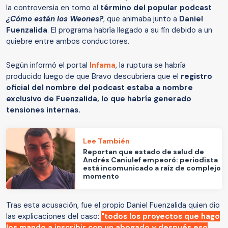
la controversia en torno al
término del popular podcast
¿Cómo están los Weones?
, que animaba junto a
Daniel
Fuenzalida
. El programa habría llegado a su fin debido a un
quiebre entre ambos conductores.
Según informó el portal
Infama
, la ruptura se habría
producido luego de que Bravo descubriera que el
registro
oficial del nombre del podcast estaba a nombre
exclusivo de Fuenzalida, lo que habría generado
tensiones internas.
Lee También
Reportan que estado de salud de
Andrés Caniulef empeoró: periodista
está incomunicado a raíz de complejo
momento
Tras esta acusación, fue el propio Daniel Fuenzalida quien dio
las explicaciones del caso:
"todos los proyectos que hago
los mando a inscribir con un abogado y después eso