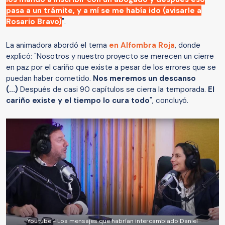
pasa a un trámite, y a mí se me había ido (avisarle a
Rosario Bravo)
".
La animadora abordó el tema
en Alfombra Roja
, donde
explicó: "Nosotros y nuestro proyecto se merecen un cierre
en paz por el cariño que existe a pesar de los errores que se
puedan haber cometido.
Nos meremos un descanso
(...)
Después de casi 90 capítulos se cierra la temporada.
El
cariño existe y el tiempo lo cura todo
", concluyó.
Youtube - Los mensajes que habrían intercambiado Daniel