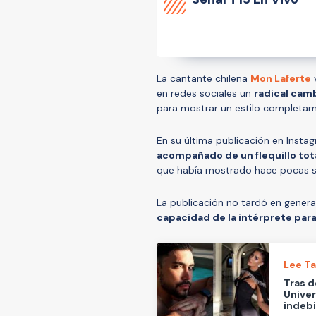
La cantante chilena
Mon Laferte
v
en redes sociales un
radical camb
para mostrar un estilo completam
En su última publicación en Insta
acompañado de un flequillo to
que había mostrado hace pocas s
La publicación no tardó en genera
capacidad de la intérprete par
Lee T
Tras d
Univer
indeb