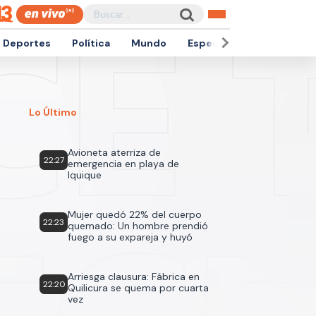
Deportes
Política
Mundo
Espectáculos
Empren
Lo Último
Avioneta aterriza de
22:27
emergencia en playa de
Iquique
Mujer quedó 22% del cuerpo
22:23
quemado: Un hombre prendió
fuego a su expareja y huyó
Arriesga clausura: Fábrica en
22:20
Quilicura se quema por cuarta
vez