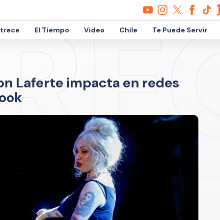
etrece
El Tiempo
Video
Chile
Te Puede Servir
on Laferte impacta en redes
look