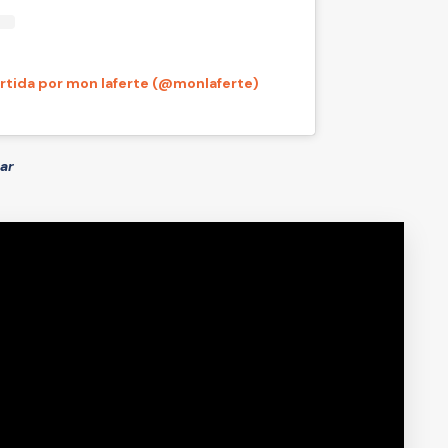
tida por mon laferte (@monlaferte)
sar