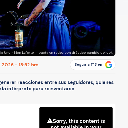
ia Uno - Mon Laferte impacta en redes con drástico cambio de look
 2026 - 18:52 hrs.
Seguir a T13 en
generar reacciones entre sus seguidores, quienes
 la intérprete para reinventarse