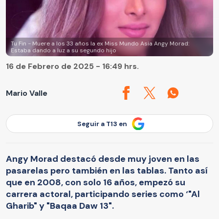
Tu Fin - Muere a los 33 años la ex Miss Mundo Asia Angy Morad:
Estaba dando a luz a su segundo hijo
16 de Febrero de 2025 - 16:49 hrs.
Mario Valle
Seguir a T13 en
Angy Morad destacó desde muy joven en las
pasarelas pero también en las tablas. Tanto así
que en 2008, con solo 16 años, empezó su
carrera actoral, participando series como ‘"Al
Gharib" y "Baqaa Daw 13".