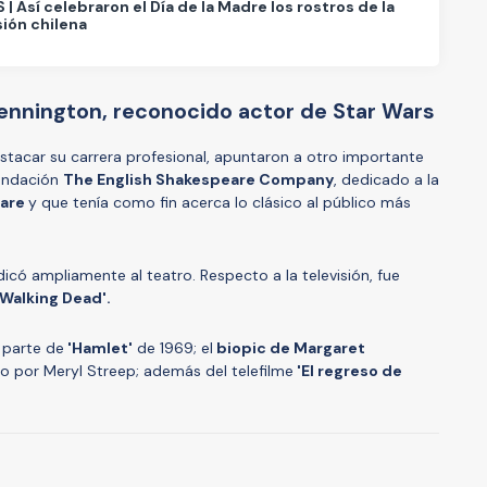
| Así celebraron el Día de la Madre los rostros de la
sión chilena
Pennington, reconocido actor de Star Wars
tacar su carrera profesional, apuntaron a otro importante
fundación
The English Shakespeare Company
, dedicado a la
eare
y que tenía como fin acerca lo clásico al público más
icó ampliamente al teatro. Respecto a la televisión, fue
 Walking Dead'.
 parte de
'Hamlet'
de 1969; el
biopic de Margaret
do por Meryl Streep; además del telefilme
'El regreso de
A