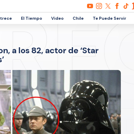
etrece
El Tiempo
Video
Chile
Te Puede Servir
, a los 82, actor de ‘Star
s’