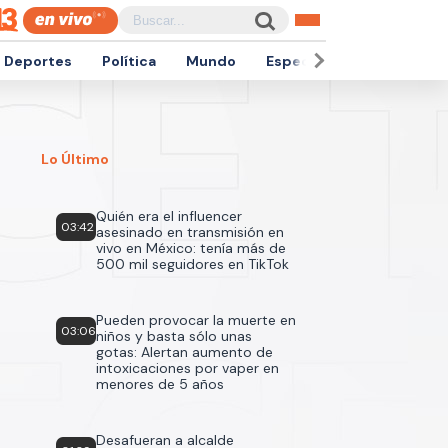
Deportes
Política
Mundo
Espectáculos
Empren
Lo Último
Quién era el influencer
03:42
asesinado en transmisión en
vivo en México: tenía más de
500 mil seguidores en TikTok
Pueden provocar la muerte en
03:06
niños y basta sólo unas
gotas: Alertan aumento de
intoxicaciones por vaper en
menores de 5 años
Desafueran a alcalde