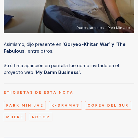
Redes sociales - Park Min Jae
Asimismo, dijo presente en
'Goryeo-Khitan War' y 'The
Fabulous'
, entre otros.
Su última aparición en pantalla fue como invitado en el
proyecto web
'My Damn Business'.
ETIQUETAS DE ESTA NOTA
PARK MIN JAE
K-DRAMAS
COREA DEL SUR
MUERE
ACTOR