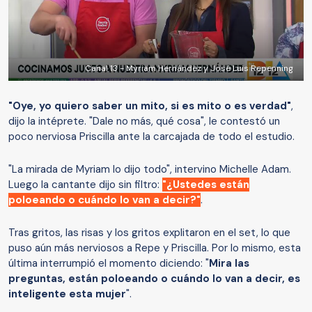
Canal 13 - Myriam Hernández y José Luis Repenning
"Oye, yo quiero saber un mito, si es mito o es verdad"
,
dijo la intéprete. "Dale no más, qué cosa", le contestó un
poco nerviosa Priscilla ante la carcajada de todo el estudio.
"La mirada de Myriam lo dijo todo", intervino Michelle Adam.
Luego la cantante dijo sin filtro:
"¿Ustedes están
poloeando o cuándo lo van a decir?"
.
Tras gritos, las risas y los gritos explitaron en el set, lo que
puso aún más nerviosos a Repe y Priscilla. Por lo mismo, esta
última interrumpió el momento diciendo: "
Mira las
preguntas, están poloeando o cuándo lo van a decir, es
inteligente esta mujer
".