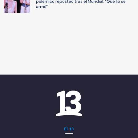
polémico reposteo tras el Mundial: "Qué lío se
armó"
El 13