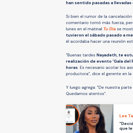
han sentido pasadas a llevadas 
Si bien el rumor de la cancelació
comentario tomó más fuerza, pero
lunes en el matinal
Tu Día
se most
tuvieron el sábado pasado a m
él acordaba hacer una reunión est
"Buenas tardes
Nayadeth, te estu
realización de evento 'Gala del 
horas
. Es necesario acotar los a
productora", dice el gerente en la
Y luego agrega: "De nuestra parte 
Quedamos atentos".
Lee T
"Decid
que le