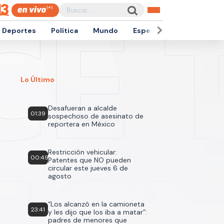
Deportes
Política
Mundo
Espectáculos
Empren
Lo Último
Desafueran a alcalde
01:39
sospechoso de asesinato de
reportera en México
Restricción vehicular:
00:49
Patentes que NO pueden
circular este jueves 6 de
agosto
“Los alcanzó en la camioneta
23:41
y les dijo que los iba a matar”:
padres de menores que