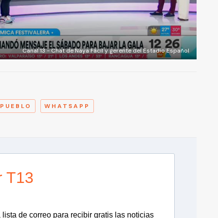
Canal 13 - Chat de Naya Fácil y gerente del Estadio Español
A
 PUEBLO
WHATSAPP
r T13
lista de correo para recibir gratis las noticias