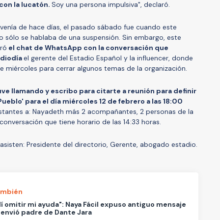
con la lucatón.
Soy una persona impulsiva", declaró.
n venía de hace días, el pasado sábado fue cuando este
 sólo se hablaba de una suspensión. Sin embargo, este
ró
el chat de WhatsApp con la conversación que
ediodía
el gerente del Estadio Español y la influencer, donde
e miércoles para cerrar algunos temas de la organización.
ve llamando y escribo para citarte a reunión para definir
Pueblo' para el día miércoles 12 de febrero a las 18:00
sistantes a: Nayadeth más 2 acompañantes, 2 personas de la
 conversación que tiene horario de las 14:33 horas.
asisten: Presidente del directorio, Gerente, abogado estadio.
ambién
í omitir mi ayuda": Naya Fácil expuso antiguo mensaje
 envió padre de Dante Jara