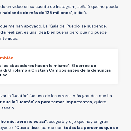
és de un video en su cuenta de Instagram, señaló que no puede
s hablando de más de 125 millones",
indicó
.
' que me han apoyado. La 'Gala del Pueblo' se suspende,
a realizar
, es una idea bien buena pero que no puede
ontenidos.
ambién
 los abusadores hacen lo mismo": El correo de
a di Girolamo a Cristián Campos antes de la denuncia
buso
izar la 'lucatón' fue uno de los errores más grandes que ha
r que la 'lucatón' es para temas importantes
, quiero
 señaló.
ho mío, pero no es así",
aseguró y dijo que hay un gran
royecto. "Quiero disculparme con
todas las personas que se