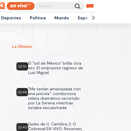
Deportes
Política
Mundo
Espectáculos
Empren
Lo Último
El "sol de México" brilla otra
22:51
vez: El sorpresivo regreso de
Luis Miguel
"Me tenían amenazada con
22:48
una pistola": conductora
relata dramático recorrido
por La Serena mientras
estaba secuestrada
Goles de U. Católica 2-0
22:40
Cobresal EN VIVO: Resumen,