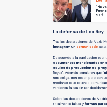
Lee T
"No va
Fuenza
de él
La defensa de Leo Rey
Tras las declaraciones de Alexis M
Instagram un
comunicado
aclar
De acuerdo a la publicación escrit
documentos mencionados en es
equipo de producción del progr
Reyes”. Además, señalaron que “
n
nos obliga, con pesar, pero con to
mediante este extenso comunicad
versiones falsas sin ser debidame
Sobre las declaraciones de Alexíti
totalmente falsas y
forman parte