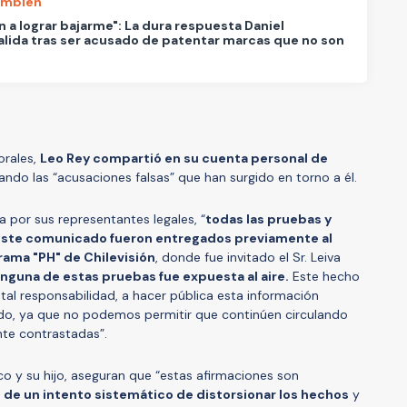
ambién
n a lograr bajarme": La dura respuesta Daniel
lida tras ser acusado de patentar marcas que no son
orales,
Leo Rey compartió en su cuenta personal de
ando las “acusaciones falsas” que han surgido en torno a él.
a por sus representantes legales, “
todas las pruebas y
te comunicado fueron entregados previamente al
ama "PH" de Chilevisión
, donde fue invitado el Sr. Leiva
inguna de estas pruebas fue expuesta al aire.
Este hecho
tal responsabilidad, a hacer pública esta información
o, ya que no podemos permitir que continúen circulando
nte contrastadas”.
co y su hijo, aseguran que “estas afirmaciones son
 de un intento sistemático de distorsionar los hechos
y