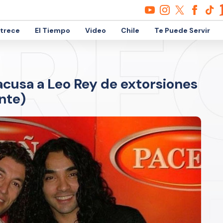
etrece
El Tiempo
Video
Chile
Te Puede Servir
 acusa a Leo Rey de extorsiones
nte)