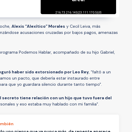
Noche,
Alexis “Alexítico” Morales
y Cecil Leiva, más
anzándose acusaciones cruzadas por bajos pagos, amenazas
el programa Podemos Hablar, acompañado de su hijo Gabriel,
eguró haber sido extorsionado por Leo Rey
, “faltó a un
íamos un pacto, que debería estar instaurado entre
para que yo guardara silencio durante tanto tiempo".
l secreto tiene relación con un hijo que tuvo fuera del
rsonales y eso estaba muy hablado con mi familia".
ambién
o uno piensa que ya nunca más, de repente aparece