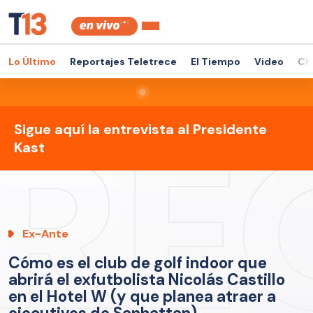
Lo Último
Reportajes Teletrece
El Tiempo
Video
Ch
Sigue aquí la entrevista al Presidente
Kast
Ex-Ante
Cómo es el club de golf indoor que
abrirá el exfutbolista Nicolás Castillo
en el Hotel W (y que planea atraer a