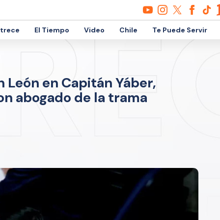
etrece
El Tiempo
Video
Chile
Te Puede Servir
n León en Capitán Yáber,
on abogado de la trama