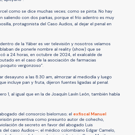
rcel como se dice muchas veces; como se pinta. No hay
n saliendo con dos parkas, porque el frío adentro es muy
osilla, protagonista del Caso Audios, al dejar el penal en
dentro de la Yáber es ver televisión y nosotros veíamos
ablaban de ponerle nombre al reality (show) que se
icó a 24 horas, en octubre de 2024, el exalcalde de
putado en el caso de la asociación de farmacias
 poquito vergonzoso”.
mar desayuno a las 8:30 am, almorzar al mediodía y luego
ue incluye pan y fruta, dijeron fuentes ligadas al penal.
ro 1, al igual que en la de Joaquín Lavín León, también había
abogado del consorcio bielorruso; el
exfiscal Manuel
risión preventiva como presunto autor de cohecho,
 violación de secreto en favor del abogado Luis
stas del caso Audios—; el médico colombiano Edgar Camelo,