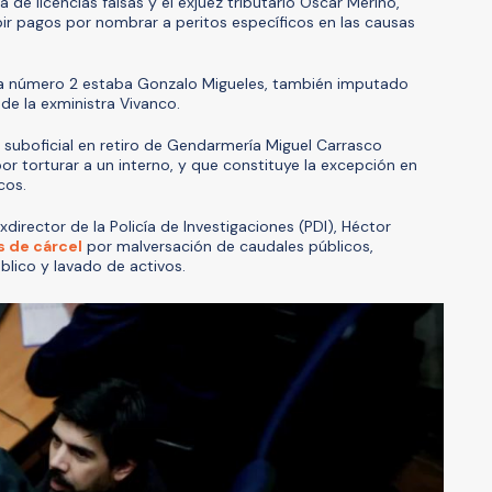
de licencias falsas y el exjuez tributario Oscar Meriño,
ir pagos por nombrar a peritos específicos en las causas
za número 2 estaba Gonzalo Migueles, también imputado
 de la exministra Vivanco.
 suboficial en retiro de Gendarmería Miguel Carrasco
 torturar a un interno, y que constituye la excepción en
cos.
director de la Policía de Investigaciones (PDI), Héctor
s de cárcel
por malversación de caudales públicos,
blico y lavado de activos.