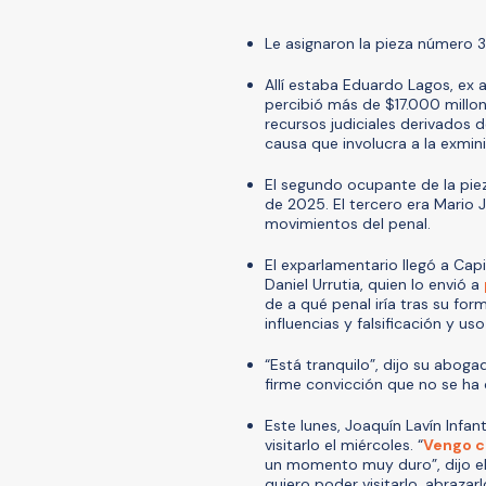
Le asignaron la pieza número 3,
Allí estaba Eduardo Lagos, ex
percibió más de $17.000 millon
recursos judiciales derivados 
causa que involucra a la exmin
El segundo ocupante de la pie
de 2025. El tercero era Mario 
movimientos del penal.
El exparlamentario llegó a Capi
Daniel Urrutia, quien lo envió a
de a qué penal iría tras su for
influencias y falsificación y u
“Está tranquilo”, dijo su aboga
firme convicción que no se ha 
Este lunes, Joaquín Lavín Infan
visitarlo el miércoles. “
Vengo c
un momento muy duro”, dijo el 
quiero poder visitarlo, abrazarl