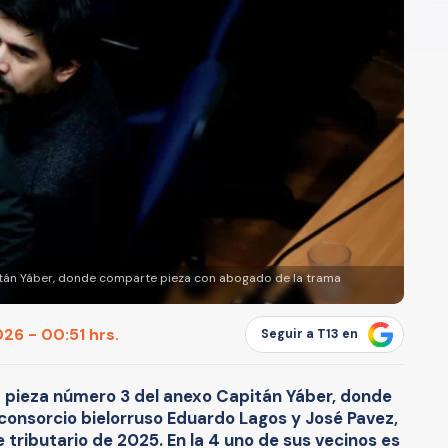
itán Yáber, donde comparte pieza con abogado de la trama
26 - 00:51 hrs.
Seguir a T13 en
la pieza número 3 del anexo Capitán Yáber, donde
consorcio bielorruso Eduardo Lagos y José Pavez,
tributario de 2025. En la 4 uno de sus vecinos es