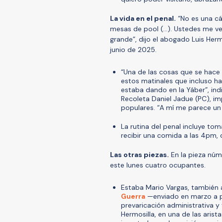
La vida en el penal.
“No es una cá
mesas de pool (…). Ustedes me ve
grande”, dijo el abogado Luis Herm
junio de 2025.
“Una de las cosas que se hace 
estos matinales que incluso h
estaba dando en la Yáber”, ind
Recoleta Daniel Jadue (PC), im
populares. “A mí me parece un
La rutina del penal incluye to
recibir una comida a las 4pm, q
Las otras piezas.
En la pieza núme
este lunes cuatro ocupantes.
Estaba Mario Vargas, también 
Guerra
—enviado en marzo a p
prevaricación administrativa y
Hermosilla, en una de las ari