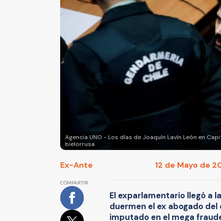
Agencia UNO - Los días de Joaquín Lavín León en Cap
bielorrusa
Ex-Ante
12 de Mayo de 20
COMPARTIR
El exparlamentario llegó a 
duermen el ex abogado del 
imputado en el mega fraude 