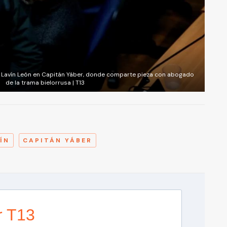
 Lavín León en Capitán Yáber, donde comparte pieza con abogado
de la trama bielorrusa | T13
A
ÍN
CAPITÁN YÁBER
r T13