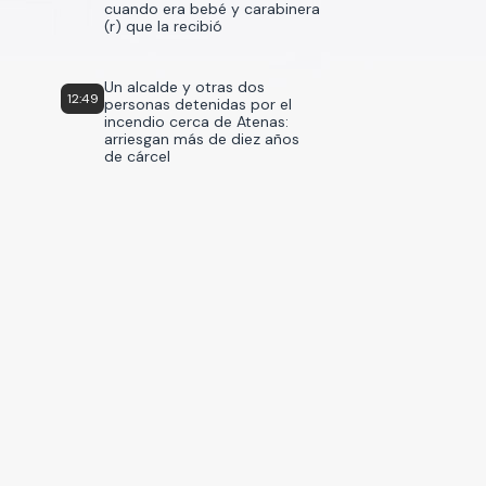
cuando era bebé y carabinera
(r) que la recibió
Un alcalde y otras dos
12:49
personas detenidas por el
incendio cerca de Atenas:
arriesgan más de diez años
de cárcel