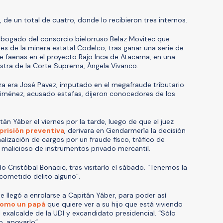
 de un total de cuatro, donde lo recibieron tres internos.
 abogado del consorcio bielorruso Belaz Movitec que
es de la minera estatal Codelco, tras ganar una serie de
de faenas en el proyecto Rajo Inca de Atacama, en una
istra de la Corte Suprema, Ángela Vivanco.
za era José Pavez, imputado en el megafraude tributario
Jiménez, acusado estafas, dijeron conocedores de los
tán Yáber el viernes por la tarde, luego de que el juez
prisión preventiva
, derivara en Gendarmería la decisión
malización de cargos por un fraude fisco, tráfico de
so malicioso de instrumentos privado mercantil.
do Cristóbal Bonacic, tras visitarlo el sábado. “Tenemos la
cometido delito alguno”.
te llegó a enrolarse a Capitán Yáber, para poder así
omo un papá
que quiere ver a su hijo que está viviendo
exalcalde de la UDI y excandidato presidencial. “Sólo
o, apoyarlo”.