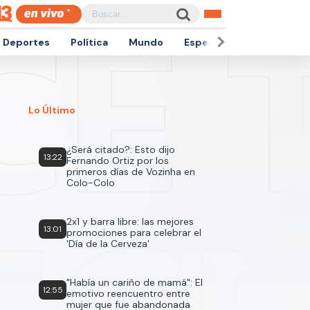
Deportes
Política
Mundo
Espectáculos
Empren
Lo Último
¿Será citado?: Esto dijo
13:22
Fernando Ortiz por los
primeros días de Vozinha en
Colo-Colo
2x1 y barra libre: las mejores
13:01
promociones para celebrar el
'Día de la Cerveza'
"Había un cariño de mamá": El
12:55
emotivo reencuentro entre
mujer que fue abandonada