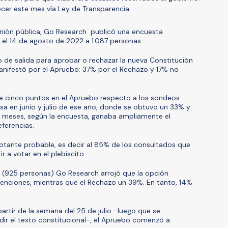
cer este mes vía Ley de Transparencia.
inión pública, Go Research publicó una encuesta
 y el 14 de agosto de 2022 a 1.087 personas.
to de salida para aprobar o rechazar la nueva Constitución
nifestó por el Apruebo; 37% por el Rechazo y 17% no
 de cinco puntos en el Apruebo respecto a los sondeos
a en junio y julio de ese año, donde se obtuvo un 33% y
 meses, según la encuesta, ganaba ampliamente el
ferencias.
otante probable, es decir al 85% de los consultados que
r a votar en el plebiscito.
 (925 personas) Go Research arrojó que la opción
nciones, mientras que el Rechazo un 39%. En tanto, 14%
rtir de la semana del 25 de julio -luego que se
dir el texto constitucional-, el Apruebo comenzó a