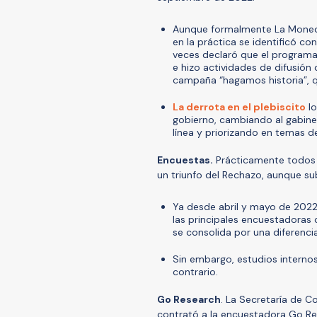
Aunque formalmente La Moneda 
en la práctica se identificó co
veces declaró que el programa
e hizo actividades de difusión 
campaña “hagamos historia”, qu
La derrota en el plebiscito
lo
gobierno, cambiando al gabine
línea y priorizando en temas d
Encuestas.
Prácticamente todos l
un triunfo del Rechazo, aunque s
Ya desde abril y mayo de 202
las principales encuestadoras c
se consolida por una diferenci
Sin embargo, estudios interno
contrario.
Go Research
. La Secretaría de 
contrató a la encuestadora Go Re