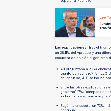
superar al Rechazo.
Lee T
Exmini
tras f
Las explicaciones.
Tras el triunf
un 38,11% del Apruebo y una difer
encuesta de opinión al gobierno de
Allí preguntaba a 2.169 encues
triunfo del rechazo? Un 22% di
del apruebo, 41% se inclinó po
Entre las otras explicaciones 
gobierno” 17%; “campaña del ter
incluía cambios muy abruptos”
Según la encuesta, un 73% ind
continuar.