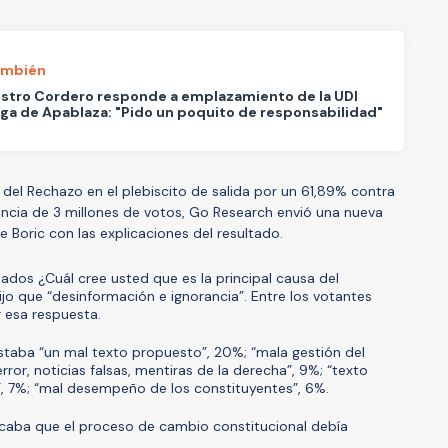
ambién
stro Cordero responde a emplazamiento de la UDI
uga de Apablaza: "Pido un poquito de responsabilidad"
o del Rechazo en el plebiscito de salida por un 61,89% contra
encia de 3 millones de votos, Go Research envió una nueva
 Boric con las explicaciones del resultado.
tados ¿Cuál cree usted que es la principal causa del
jo que “desinformación e ignorancia”. Entre los votantes
r esa respuesta.
estaba “un mal texto propuesto”, 20%; “mala gestión del
ror, noticias falsas, mentiras de la derecha”, 9%; “texto
, 7%; “mal desempeño de los constituyentes”, 6%.
icaba que el proceso de cambio constitucional debía