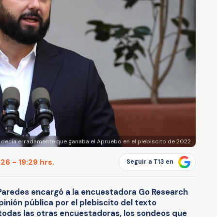
e decía erradamente que ganaba el Apruebo en el plebiscito de 2022
26 - 19:29 hrs.
Seguir a T13 en
 Paredes encargó a la encuestadora Go Research
inión pública por el plebiscito del texto
 todas las otras encuestadoras, los sondeos que