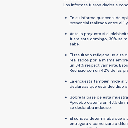
Los informes fueron dados a cono
En su Informe quincenal de op
presencial realizada entre el 1
Ante la pregunta si el plebisci
fuera este domingo, 39% se ma
sabe.
El resultado reflejaba un alza
realizados por la misma empres
un 34% respectivamente. Esos
Rechazo con un 42% de las pre
La encuesta también mide al v
declaraba que está decidido a i
Sobre la base de esta muestra
Apruebo obtenía un 43% de me
se declaraba indeciso.
El sondeo determinaba que a pa
entregara y comenzara a difun