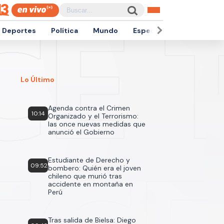
Deportes
Política
Mundo
Espectáculos
Empren
Lo Último
Agenda contra el Crimen
10:14
Organizado y el Terrorismo:
las once nuevas medidas que
anunció el Gobierno
Estudiante de Derecho y
09:52
bombero: Quién era el joven
chileno que murió tras
accidente en montaña en
Perú
Tras salida de Bielsa: Diego