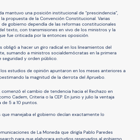
mantuvo una posición institucional de “prescindencia”,
n la propuesta de la Convención Constitucional. Varias
 de gobierno dependía de las reformas constitucionales
del texto, con transmisiones en vivo de los ministros y la
e fue criticada por la entonces oposición.
s obligó a hacer un giro radical en los lineamientos del
te, sumando a ministros socialdemócratas en la primera
e seguridad y orden público.
os estudios de opinión apuntaron en los meses anteriores a
ubestimando la magnitud de la derrota del Apruebo.
2 comenzó el cambio de tendencia hacia el Rechazo en
omo Cadem, Criteria o la CEP. En junio y julio la ventaja
a de 5 a 10 puntos.
s que manejaba el gobierno decían exactamente lo
Comunicaciones de La Moneda que dirigía Pablo Paredes
search para que elaborara estudios reservados al gobierno.