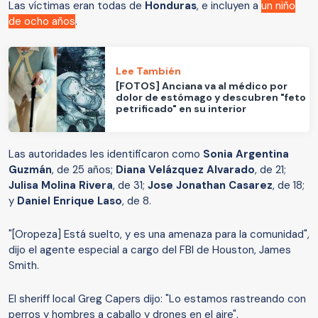
Las víctimas eran todas de
Honduras
, e incluyen a
un niño
de ocho años
.
Lee También
[FOTOS] Anciana va al médico por
dolor de estómago y descubren "feto
petrificado" en su interior
Las autoridades les identificaron como
Sonia Argentina
Guzmán
, de 25 años;
Diana Velázquez Alvarado
, de 21;
Julisa Molina Rivera
, de 31;
Jose Jonathan Casarez
, de 18;
y
Daniel Enrique Laso
, de 8.
"[Oropeza] Está suelto, y es una amenaza para la comunidad",
dijo el agente especial a cargo del FBI de Houston, James
Smith.
El sheriff local Greg Capers dijo: "Lo estamos rastreando con
perros y hombres a caballo y drones en el aire".