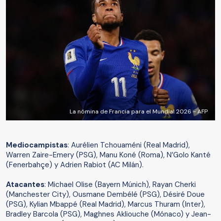
La nómina de Francia para el Mundial 2026 - AFP
Mediocampistas
: Aurélien Tchouaméni (Real Madrid),
Warren Zaire-Emery (PSG), Manu Koné (Roma), N’Golo Kanté
(Fenerbahçe) y Adrien Rabiot (AC Milán).
Atacantes
: Michael Olise (Bayern Múnich), Rayan Cherki
(Manchester City), Ousmane Dembélé (PSG), Désiré Doue
(PSG), Kylian Mbappé (Real Madrid), Marcus Thuram (Inter),
Bradley Barcola (PSG), Maghnes Akliouche (Mónaco) y Jean-