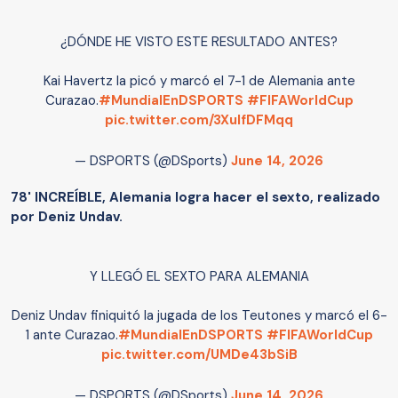
¿DÓNDE HE VISTO ESTE RESULTADO ANTES?
Kai Havertz la picó y marcó el 7-1 de Alemania ante
Curazao.
#MundialEnDSPORTS
#FIFAWorldCup
pic.twitter.com/3XuIfDFMqq
— DSPORTS (@DSports)
June 14, 2026
78' INCREÍBLE, Alemania logra hacer el sexto, realizado
por Deniz Undav.
Y LLEGÓ EL SEXTO PARA ALEMANIA
Deniz Undav finiquitó la jugada de los Teutones y marcó el 6-
1 ante Curazao.
#MundialEnDSPORTS
#FIFAWorldCup
pic.twitter.com/UMDe43bSiB
— DSPORTS (@DSports)
June 14, 2026