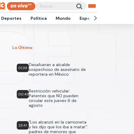
Deportes
Política
Mundo
Espectáculos
Empren
Lo Último
Desafueran a alcalde
01:39
sospechoso de asesinato de
reportera en México
Restricción vehicular:
00:49
Patentes que NO pueden
circular este jueves 6 de
agosto
“Los alcanzó en la camioneta
23:41
y les dijo que los iba a matar”:
padres de menores que