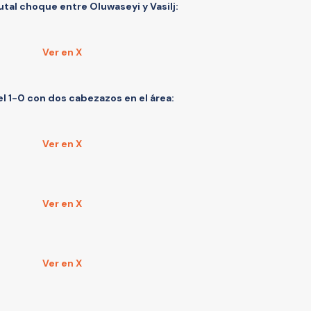
utal choque entre Oluwaseyi y Vasilj:
Ver en X
el 1-0 con dos cabezazos en el área:
Ver en X
Ver en X
Ver en X