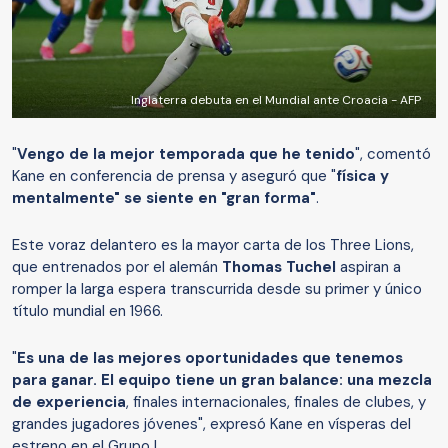
Inglaterra debuta en el Mundial ante Croacia - AFP
"
Vengo de la mejor temporada que he tenido
", comentó
Kane en conferencia de prensa y aseguró que "
física y
mentalmente" se siente en "gran forma"
.
Este voraz delantero es la mayor carta de los Three Lions,
que entrenados por el alemán
Thomas Tuchel
aspiran a
romper la larga espera transcurrida desde su primer y único
título mundial en 1966.
"
Es una de las mejores oportunidades que tenemos
para ganar. El equipo tiene un gran balance: una mezcla
de experiencia
, finales internacionales, finales de clubes, y
grandes jugadores jóvenes", expresó Kane en vísperas del
estreno en el Grupo L.