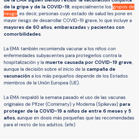
de la EMA siguen siendo recibir la vacunación conjunta
de la gripe y de la COVID-19
, especialmente los
grupos de
riesgo
, es decir, personas cuyo estado de salud les pone en
mayor riesgo de desarrollar COVID-19 grave, lo que incluye a
mayores de 60 años
,
embarazadas
y
pacientes con
comorbilidades
.
La EMA también recomienda vacunar a los niños con
enfermedades subyacentes para protegerlos contra la
hospitalización y la
muerte causada por COVID-19 grave
,
aunque la decisión sobre el inicio de la
campaña de
vacunación
a los más pequeños depende de los Estados
miembros de la Unión Europea (UE).
La EMA respaldó la semana pasado el uso de las vacunas
originales de Pfizer (Comirnaty) y Moderna (Spikevax)
para
proteger de la COVID-19 a niños de entre 6 meses y 5
años
, aunque en dosis más pequeñas que las recomendadas
para el resto de los adultos. (efe)