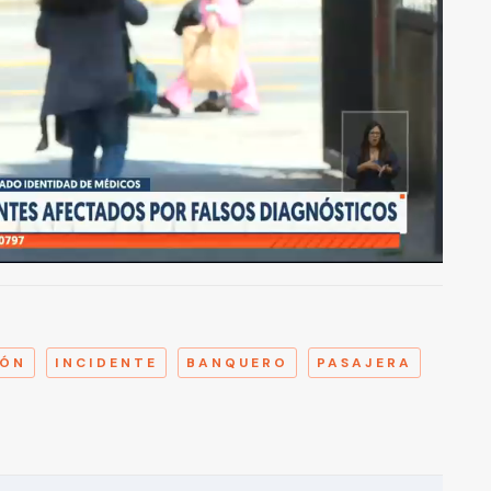
A
IÓN
INCIDENTE
BANQUERO
PASAJERA