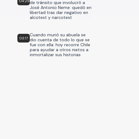
04:29
de tránsito que involucró a
José Antonio Neme: quedó en
libertad tras dar negativo en
alcotest y narcotest
Cuando murió su abuela se
03:17
dio cuenta de todo lo que se
fue con ella: hoy recorre Chile
para ayudar a otros nietos a
inmortalizar sus historias