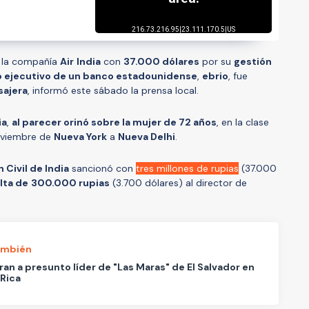
a la compañía
Air
India
con
37.000 dólares
por su
gestión
o ejecutivo de un banco estadounidense
,
ebrio
, fue
sajera
, informó este sábado la prensa local.
ia
,
al parecer orinó sobre la mujer de 72 años
, en la clase
noviembre de
Nueva York
a
Nueva Delhi
.
 Civil de India
sancionó con
tres millones de rupias
(37.000
lta de
300.000 rupias
(3.700 dólares) al director de
ambién
an a presunto líder de "Las Maras" de El Salvador en
Rica