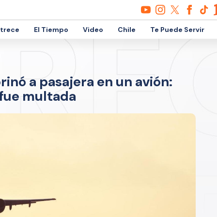
etrece
El Tiempo
Video
Chile
Te Puede Servir
rinó a pasajera en un avión:
 fue multada