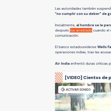
Las autoridades también suspendie
"no cumplir con su deber"
de ga
Inicialmente,
al hombre se le pe
después
fue arrestado
cuando el 
comunicación.
El banco estadounidense
Wells F
operaciones indias, tras las acus
Air
India
enfrentó duras críticas p
[VIDEO] Cientos de 