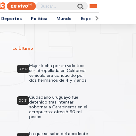
Deportes
Política
Mundo
Espectáculos
Empren
Lo Último
Mujer lucha por su vida tras
07:37
ser atropellada en California:
vehículo era conducido por
dos hermanos de 4 y 7 años
Ciudadano uruguayo fue
05:31
detenido tras intentar
sobornar a Carabineros en el
aeropuerto: ofreció 60 mil
pesos
Lo que se sabe del accidente