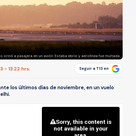
io orinó a pasajera en un avión: Estaba ebrio y aerolínea fue multada
 - 13:22 hrs.
Seguir a T13 en
ante los últimos días de noviembre, en un vuelo
lhi.