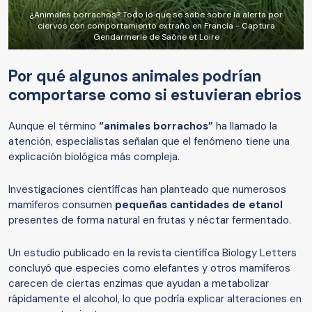
¿Animales borrachos? Todo lo que se sabe sobre la alerta por
ciervos con comportamiento extraño en Francia - Captura
Gendarmerie de Saône et Loire
Por qué algunos animales podrían
comportarse como si estuvieran ebrios
Aunque el término
“animales borrachos”
ha llamado la
atención, especialistas señalan que el fenómeno tiene una
explicación biológica más compleja.
Investigaciones científicas han planteado que numerosos
mamíferos consumen
pequeñas cantidades de etanol
presentes de forma natural en frutas y néctar fermentado.
Un estudio publicado en la revista científica Biology Letters
concluyó que especies como elefantes y otros mamíferos
carecen de ciertas enzimas que ayudan a metabolizar
rápidamente el alcohol, lo que podría explicar alteraciones en