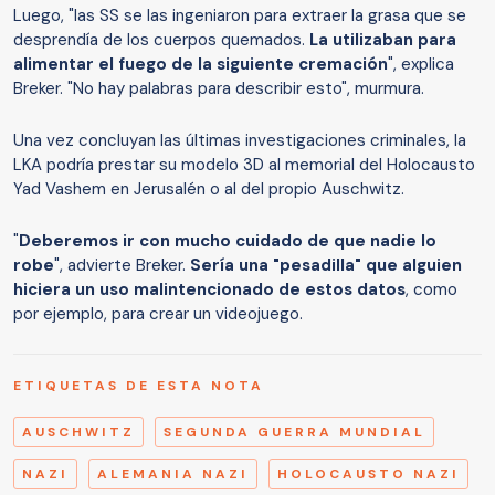
Luego, "las SS se las ingeniaron para extraer la grasa que se
desprendía de los cuerpos quemados.
La utilizaban para
alimentar el fuego de la siguiente cremación
", explica
Breker. "No hay palabras para describir esto", murmura.
Una vez concluyan las últimas investigaciones criminales, la
LKA podría prestar su modelo 3D al memorial del Holocausto
Yad Vashem en Jerusalén o al del propio Auschwitz.
"
Deberemos ir con mucho cuidado de que nadie lo
robe
", advierte Breker.
Sería una "pesadilla" que alguien
hiciera un uso malintencionado de estos datos
, como
por ejemplo, para crear un videojuego.
ETIQUETAS DE ESTA NOTA
AUSCHWITZ
SEGUNDA GUERRA MUNDIAL
NAZI
ALEMANIA NAZI
HOLOCAUSTO NAZI