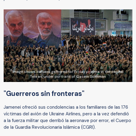
Image shows Iranians gathered for Friday prayers in the capital
Tehran, under portraits of Qasem Soleiman
"Guerreros sin fronteras"
Jamenei ofreció sus condolencias a los familiares de las 176
víctimas del avión de Ukraine Airlines, pero a la vez defendió
a la fuerza militar que derribó la aeronave por error, el Cuerpo
de la Guardia Revolucionaria Islámica (CGRI).