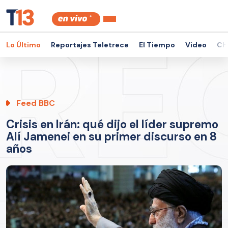
Lo Último
Reportajes Teletrece
El Tiempo
Video
Ch
Feed BBC
Crisis en Irán: qué dijo el líder supremo
Alí Jamenei en su primer discurso en 8
años