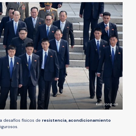
Kim Jong-un
 desafíos físicos de
resistencia, acondicionamiento
igurosos.