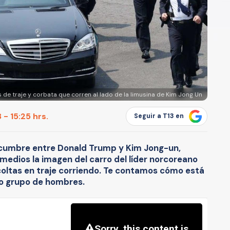
 de traje y corbata que corren al lado de la limusina de Kim Jong Un
 - 15:25 hrs.
Seguir a T13 en
 cumbre entre Donald Trump y Kim Jong-un,
 medios la imagen del carro del líder norcoreano
oltas en traje corriendo. Te contamos cómo está
o grupo de hombres.