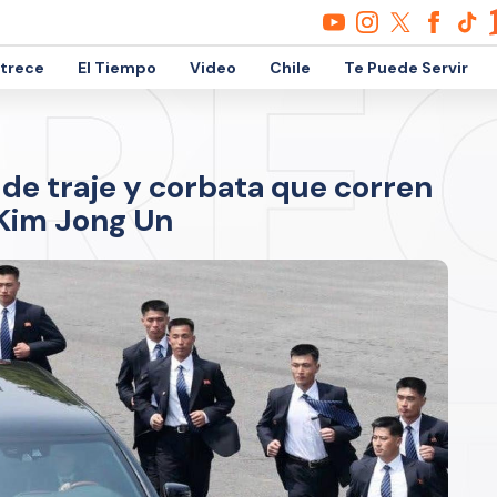
etrece
El Tiempo
Video
Chile
Te Puede Servir
 de traje y corbata que corren
 Kim Jong Un