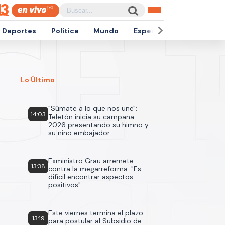
Deportes
Política
Mundo
Espectáculos
Empren
Lo Último
"Súmate a lo que nos une":
14:03
Teletón inicia su campaña
2026 presentando su himno y
su niño embajador
Exministro Grau arremete
13:38
contra la megarreforma: "Es
difícil encontrar aspectos
positivos"
Este viernes termina el plazo
13:19
para postular al Subsidio de