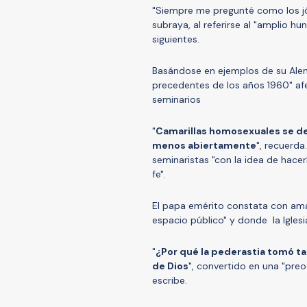
"Siempre me pregunté como los jóv
subraya, al referirse al "amplio h
siguientes.
Basándose en ejemplos de su Alem
precedentes de los años 1960" afe
seminarios
"
Camarillas homosexuales se de
menos abiertamente
", recuerda
seminaristas "con la idea de hace
fe".
El papa emérito constata con ama
espacio público" y donde la Igles
"
¿Por qué la pederastia tomó tal
de Dios
", convertido en una "pre
escribe.