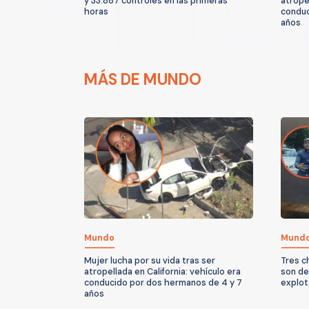
y 33.887 controles en las primeras
atropel
horas
conduc
años
MÁS DE MUNDO
Mundo
Mund
Mujer lucha por su vida tras ser
Tres c
atropellada en California: vehículo era
son de
conducido por dos hermanos de 4 y 7
explot
años