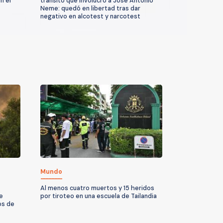
n el
tránsito que involucró a José Antonio
Neme: quedó en libertad tras dar
negativo en alcotest y narcotest
Mundo
Al menos cuatro muertos y 15 heridos
e
por tiroteo en una escuela de Tailandia
os de