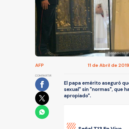
Benedicto XV
AFP
11 de Abril de 2019
COMPARTIR
El papa emérito aseguró que
sexual" sin "normas", que h
apropiado".
Señal
T13 En Vivo