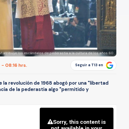
I atribuye los escándalos de pederastia a la cultura de los años 60
 - 08:16 hrs.
Seguir a T13 en
 la revolución de 1968 abogó por una "libertad
acía de la pederastia algo "permitido y