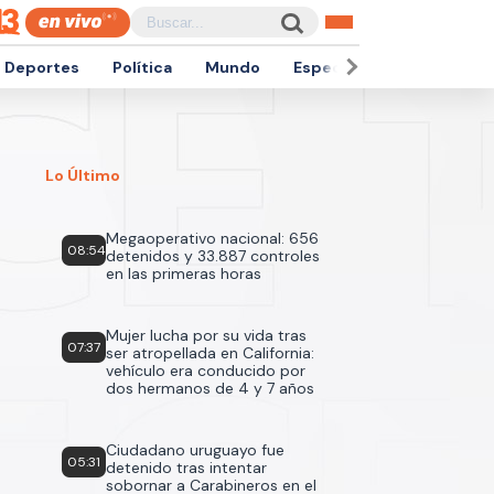
Deportes
Política
Mundo
Espectáculos
Empren
Lo Último
Megaoperativo nacional: 656
08:54
detenidos y 33.887 controles
en las primeras horas
Mujer lucha por su vida tras
07:37
ser atropellada en California:
vehículo era conducido por
dos hermanos de 4 y 7 años
Ciudadano uruguayo fue
05:31
detenido tras intentar
sobornar a Carabineros en el