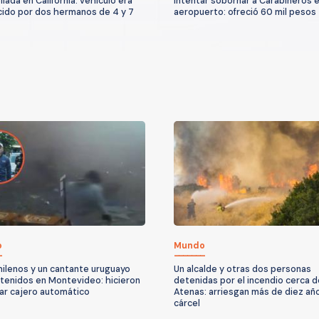
lada en California: vehículo era
intentar sobornar a Carabineros e
ido por dos hermanos de 4 y 7
aeropuerto: ofreció 60 mil pesos
o
Mundo
hilenos y un cantante uruguayo
Un alcalde y otras dos personas
tenidos en Montevideo: hicieron
detenidas por el incendio cerca d
ar cajero automático
Atenas: arriesgan más de diez añ
cárcel