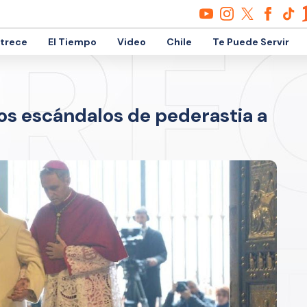
etrece
El Tiempo
Video
Chile
Te Puede Servir
os escándalos de pederastia a