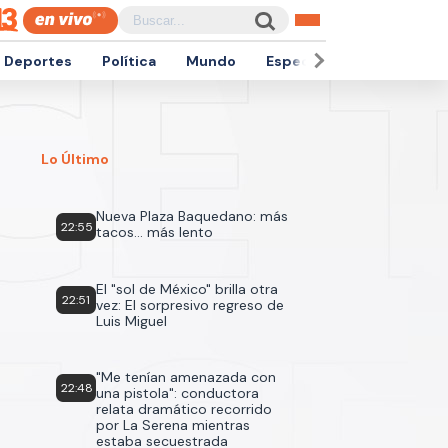
Deportes
Política
Mundo
Espectáculos
Empren
Lo Último
Nueva Plaza Baquedano: más
22:55
tacos... más lento
El "sol de México" brilla otra
22:51
vez: El sorpresivo regreso de
Luis Miguel
"Me tenían amenazada con
22:48
una pistola": conductora
relata dramático recorrido
por La Serena mientras
estaba secuestrada