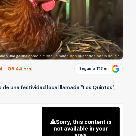
ndo una gallina como si fuera un balón: son buscados por la policía
 - 05:44 hrs.
Seguir a T13 en
o de una festividad local llamada "Los Quintos",