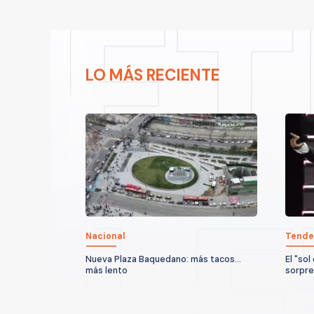
LO MÁS RECIENTE
Nacional
Tende
Nueva Plaza Baquedano: más tacos...
El "sol
más lento
sorpre