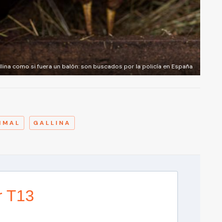
lina como si fuera un balón: son buscados por la policía en España
A
IMAL
GALLINA
r T13