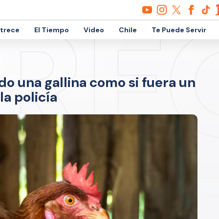
etrece
El Tiempo
Video
Chile
Te Puede Servir
o una gallina como si fuera un
a policía