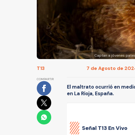
Captan a jóvenes patea
T13
7 de Agosto de 2024
COMPARTIR
El maltrato ocurrió en medi
en La Rioja, España.
Señal
T13 En Vivo