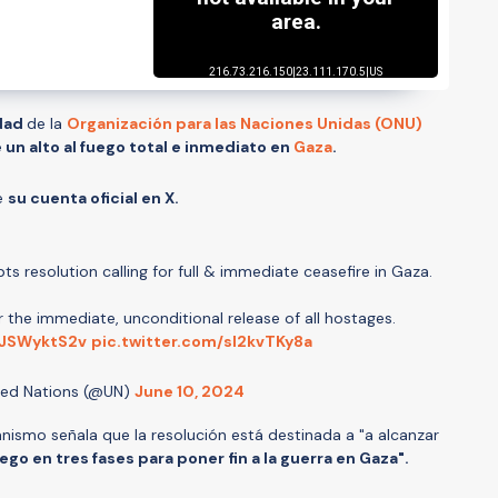
dad
de la
Organización para las Naciones Unidas (ONU)
un alto al fuego total e inmediato en
Gaza
.
de
su cuenta oficial en X.
 resolution calling for full & immediate ceasefire in Gaza.
or the immediate, unconditional release of all hostages.
pJSWyktS2v
pic.twitter.com/sl2kvTKy8a
ted Nations (@UN)
June 10, 2024
ganismo señala que la resolución está destinada a "a alcanzar
ego en tres fases para poner fin a la guerra en Gaza".