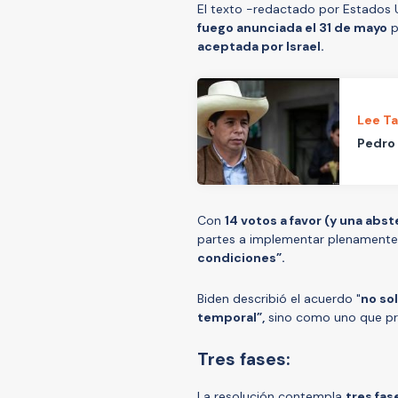
El texto -redactado por Estados
fuego anunciada el 31 de mayo
p
aceptada por Israel.
Lee T
Pedro 
Con
14 votos a favor (y una abs
partes a implementar plenamente 
condiciones”.
Biden describió el acuerdo "
no sol
temporal”,
sino como uno que pr
Tres fases:
La resolución contempla
tres fas