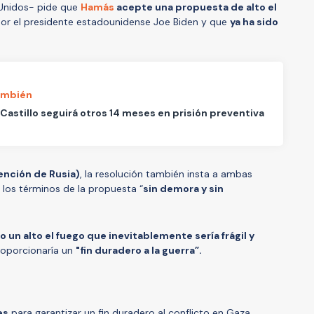
 Unidos- pide que
Hamás
acepte una propuesta de alto el
or el presidente estadounidense Joe Biden y que
ya ha sido
ambién
Castillo seguirá otros 14 meses en prisión preventiva
tención de Rusia)
, la resolución también insta a ambas
los términos de la propuesta “
sin demora y sin
o un alto el fuego que inevitablemente sería frágil y
oporcionaría un
"fin duradero a la guerra”.
es
para garantizar un fin duradero al conflicto en Gaza.