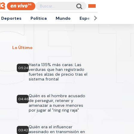
Deportes
Política
Mundo
Espectáculos
Empren
Lo Último
Hasta 135% más caras: Las
05:24
verduras que han registrado
fuertes alzas de precio tras el
sistema frontal
Quién es el hombre acusado
04:46
de perseguir, retener y
amenazar a nueve menores
por jugar al "ring ring raja"
Quién era el influencer
03:42
asesinado en transmisión en