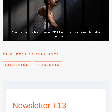
Ejecutan a dos hombres en EEUU, uno de los cuales clamaba
inocencia
ETIQUETAS DE ESTA NOTA
EJECUCIÓN
INOCENCIA
Newsletter T13