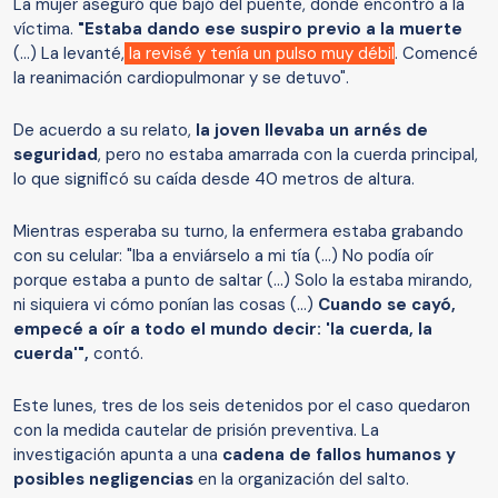
La mujer aseguró que bajó del puente, donde encontró a la
víctima.
"Estaba dando ese suspiro previo a la muerte
(...) La levanté,
la revisé y tenía un pulso muy débil
. Comencé
la reanimación cardiopulmonar y se detuvo".
De acuerdo a su relato,
la joven llevaba un arnés de
seguridad
, pero no estaba amarrada con la cuerda principal,
lo que significó su caída desde 40 metros de altura.
Mientras esperaba su turno, la enfermera estaba grabando
con su celular: "Iba a enviárselo a mi tía (...) No podía oír
porque estaba a punto de saltar (...) Solo la estaba mirando,
ni siquiera vi cómo ponían las cosas (...)
Cuando se cayó,
empecé a oír a todo el mundo decir: 'la cuerda, la
cuerda'",
contó.
Este lunes, tres de los seis detenidos por el caso quedaron
con la medida cautelar de prisión preventiva. La
investigación apunta a una
cadena de fallos humanos y
posibles negligencias
en la organización del salto.